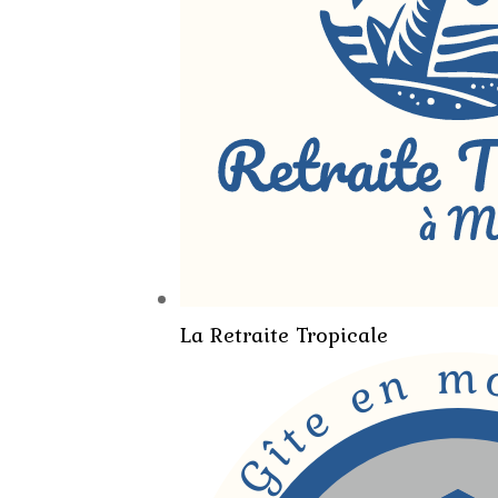
La Retraite Tropicale
m
n
e
e
t
î
G