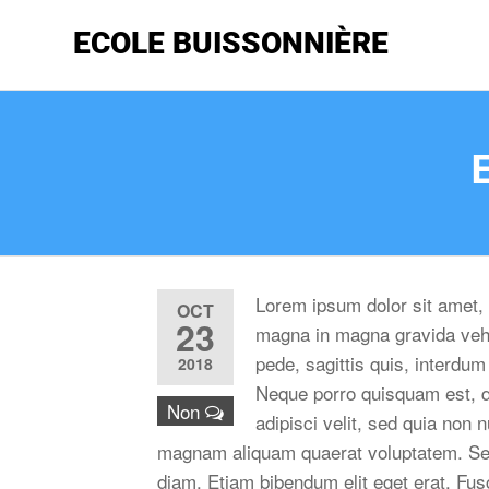
ECOLE BUISSONNIÈRE
Lorem ipsum dolor sit amet, 
OCT
23
magna in magna gravida vehic
pede, sagittis quis, interdum
2018
Neque porro quisquam est, q
Non
adipisci velit, sed quia non
magnam aliquam quaerat voluptatem. Sed e
diam. Etiam bibendum elit eget erat. Fu