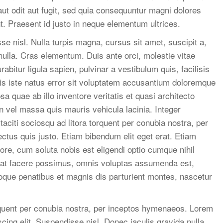
aut odit aut fugit, sed quia consequuntur magni dolores
t. Praesent id justo in neque elementum ultrices.
e nisl. Nulla turpis magna, cursus sit amet, suscipit a,
 nulla. Cras elementum. Duis ante orci, molestie vitae
abitur ligula sapien, pulvinar a vestibulum quis, facilisis
nis iste natus error sit voluptatem accusantium doloremque
 quae ab illo inventore veritatis et quasi architecto
n vel massa quis mauris vehicula lacinia. Integer
taciti sociosqu ad litora torquent per conubia nostra, per
ctus quis justo. Etiam bibendum elit eget erat. Etiam
re, cum soluta nobis est eligendi optio cumque nihil
at facere possimus, omnis voluptas assumenda est,
oque penatibus et magnis dis parturient montes, nascetur
orquent per conubia nostra, per inceptos hymenaeos. Lorem
cing elit. Suspendisse nisl. Donec iaculis gravida nulla.