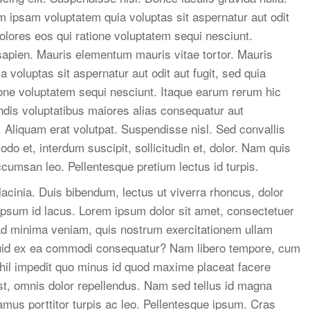
m ipsam voluptatem quia voluptas sit aspernatur aut odit
olores eos qui ratione voluptatem sequi nesciunt.
apien. Mauris elementum mauris vitae tortor. Mauris
oluptas sit aspernatur aut odit aut fugit, sed quia
one voluptatem sequi nesciunt. Itaque earum rerum hic
endis voluptatibus maiores alias consequatur aut
. Aliquam erat volutpat. Suspendisse nisl. Sed convallis
 et, interdum suscipit, sollicitudin et, dolor. Nam quis
cumsan leo. Pellentesque pretium lectus id turpis.
acinia. Duis bibendum, lectus ut viverra rhoncus, dolor
m ipsum id lacus. Lorem ipsum dolor sit amet, consectetuer
 ad minima veniam, quis nostrum exercitationem ullam
liquid ex ea commodi consequatur? Nam libero tempore, cum
ihil impedit quo minus id quod maxime placeat facere
, omnis dolor repellendus. Nam sed tellus id magna
amus porttitor turpis ac leo. Pellentesque ipsum. Cras