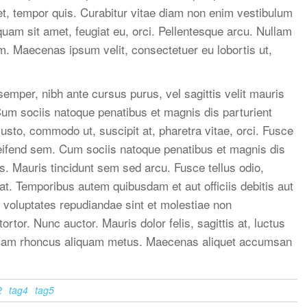
et, tempor quis. Curabitur vitae diam non enim vestibulum
iquam sit amet, feugiat eu, orci. Pellentesque arcu. Nullam
um. Maecenas ipsum velit, consectetuer eu lobortis ut,
 semper, nibh ante cursus purus, vel sagittis velit mauris
Cum sociis natoque penatibus et magnis dis parturient
usto, commodo ut, suscipit at, pharetra vitae, orci. Fusce
 eleifend sem. Cum sociis natoque penatibus et magnis dis
s. Mauris tincidunt sem sed arcu. Fusce tellus odio,
at. Temporibus autem quibusdam et aut officiis debitis aut
 voluptates repudiandae sint et molestiae non
tor. Nunc auctor. Mauris dolor felis, sagittis at, luctus
Nullam rhoncus aliquam metus. Maecenas aliquet accumsan
2
tag4
tag5