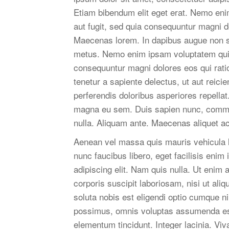
Etiam bibendum elit eget erat. Nemo eni
aut fugit, sed quia consequuntur magni d
Maecenas lorem. In dapibus augue non s
metus. Nemo enim ipsam voluptatem quia v
consequuntur magni dolores eos qui rati
tenetur a sapiente delectus, ut aut reici
perferendis doloribus asperiores repellat
magna eu sem. Duis sapien nunc, commodo
nulla. Aliquam ante. Maecenas aliquet ac
Aenean vel massa quis mauris vehicula l
nunc faucibus libero, eget facilisis eni
adipiscing elit. Nam quis nulla. Ut enim
corporis suscipit laboriosam, nisi ut a
soluta nobis est eligendi optio cumque n
possimus, omnis voluptas assumenda est
elementum tincidunt. Integer lacinia. Viv