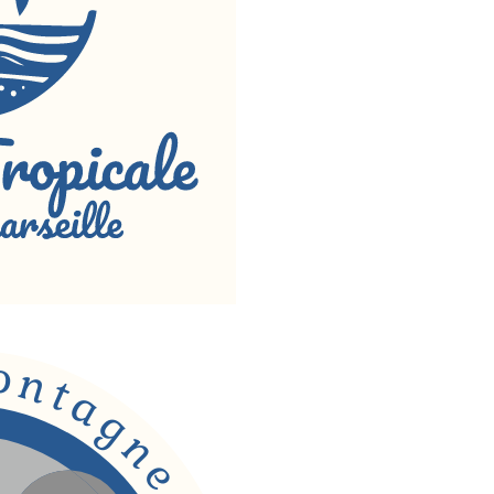
o
n
t
a
g
n
e