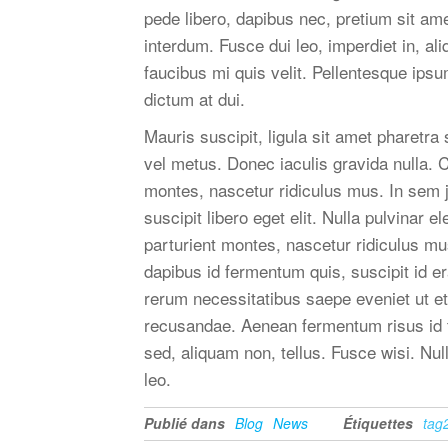
pede libero, dapibus nec, pretium sit am
interdum. Fusce dui leo, imperdiet in, al
faucibus mi quis velit. Pellentesque ips
dictum at dui.
Mauris suscipit, ligula sit amet pharetra
vel metus. Donec iaculis gravida nulla. 
montes, nascetur ridiculus mus. In sem j
suscipit libero eget elit. Nulla pulvinar
parturient montes, nascetur ridiculus mu
dapibus id fermentum quis, suscipit id er
rerum necessitatibus saepe eveniet ut et
recusandae. Aenean fermentum risus id tor
sed, aliquam non, tellus. Fusce wisi. 
leo.
Publié dans
Blog
News
Étiquettes
tag