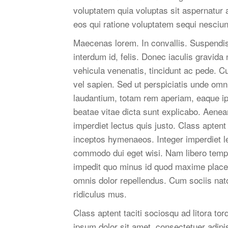
voluptatem quia voluptas sit aspernatur 
eos qui ratione voluptatem sequi nesciun
Maecenas lorem. In convallis. Suspendiss
interdum id, felis. Donec iaculis gravida
vehicula venenatis, tincidunt ac pede. Cur
vel sapien. Sed ut perspiciatis unde om
laudantium, totam rem aperiam, eaque ipsa
beatae vitae dicta sunt explicabo. Aenea
imperdiet lectus quis justo. Class aptent 
inceptos hymenaeos. Integer imperdiet le
commodo dui eget wisi. Nam libero tempo
impedit quo minus id quod maxime place
omnis dolor repellendus. Cum sociis nat
ridiculus mus.
Class aptent taciti sociosqu ad litora t
ipsum dolor sit amet, consectetuer adipis