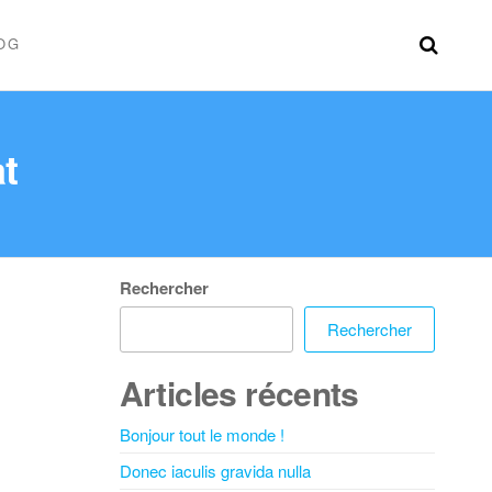
OG
t
Rechercher
Rechercher
Articles récents
Bonjour tout le monde !
Donec iaculis gravida nulla