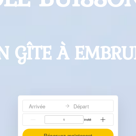
UN GÎTE
À E
|
Arrivée
Départ
{{NumberOfGuests}} invité
Réservez maintenant