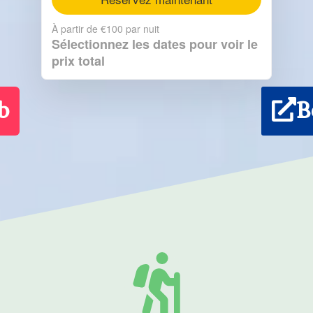
À partir de
€100
par nuit
Sélectionnez les dates pour voir le
prix total
b
B